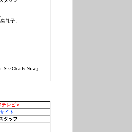
スタッフ
里、
高島礼子、
c
 See Clearly Now』
ジテレビ＞
サイト
スタッフ