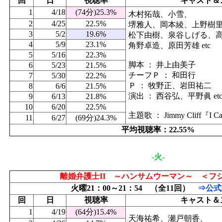
回
日
視聴率
キャスト＆
1
4/18
(74分)25.3%
木村拓哉、小雪、
2
4/25
22.5%
堺雅人、岡本綾、上野樹
3
5/2
19.6%
松下由樹、泉谷しげる、
4
5/9
23.1%
角野卓造、原田芳雄 etc
5
5/16
22.3%
脚本 ： 井上由美子
6
5/23
21.5%
チーフＰ ： 和田行
7
5/30
22.2%
Ｐ ： 牧野正、岩田祐二
8
6/6
21.5%
演出 ： 西谷弘、平野眞 et
9
6/13
21.8%
10
6/20
22.5%
主題歌 ： Jimmy Cliff『I Can
11
6/27
(69分)24.3%
平均視聴率：22.55%
-火-
離婚弁護士II ～ハンサムウーマン～ ＜フ
火曜21：00～21：54 （全11回）
⇒公式
回
日
視聴率
キャスト＆
1
4/19
(64分)15.4%
天海祐希、瀬戸朝香、