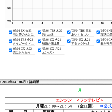
'05/04 EX 金23
'05/04 TBS 木22
'05/04 TBS 日21
'05/04 
雨と夢のあとに
汚れた舌
あいくるしい
瑠璃の
'05/04 TBS 金22
'05/04 CX 火21
'05/04 EX 木21
'05/04 
タイガー＆ドラゴン
離婚弁護士II
アタックNo.1
曲がり
'05/04 CX 木22
'05/04 CX 月21
恋におちたら
エンジン
2005年04～06月 > 詳細版
-月-
エンジン ＜フジテレビ＞
月曜21：00～21：54 （全11回）
⇒公式