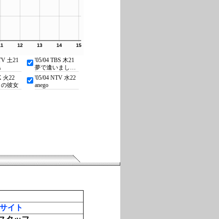
NTV 土21
'05/04 TBS 木21
島
夢で逢いましょう
CX 火22
'05/04 NTV 水22
角の彼女
anego
サイト