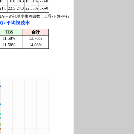
16.5
16.6
18.3
16.31%
7-3-0
21.8
22.5
24.3
22.55%
5-5-0
回からの視聴率推移回数：上昇-下降-平行
AQ>平均視聴率
TBS
合計
11.58%
13.76%
11.58%
14.08%