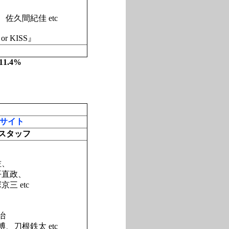
佐久間紀佳 etc
r KISS』
11.4%
サイト
スタッフ
佐、
平直政、
三 etc
治
、刀根鉄太 etc