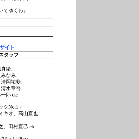
ついてゆくわ』
サイト
スタッフ
地真緒、
友みなみ、
、清岡祐斐、
、清水章吾、
郎 etc
クNo.1」
ケミキオ、高山直也
、田村直己 etc
o.1 2005』