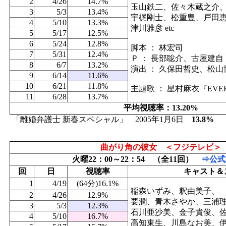
2
4/26
14.7%
玉山鉄二、佐々木蔵之介
3
5/3
13.4%
宇梶剛士、松重豊、戸田
4
5/10
13.3%
津川雅彦 etc
5
5/17
12.5%
6
5/24
12.8%
脚本 ： 林宏司
7
5/31
12.4%
Ｐ ： 長部聡介、古屋建自
8
6/7
13.2%
演出 ： 久保田哲史、松山博昭
9
6/14
11.6%
10
6/21
11.8%
主題歌 ： 星村麻衣『EVE
11
6/28
13.7%
平均視聴率：13.20%
「離婚弁護士 新春スペシャル」 2005年1月6日
13.8%
曲がり角の彼女 ＜フジテレビ＞
火曜22：00～22：54 （全11回）
⇒公式
回
日
視聴率
キャスト＆
1
4/19
(64分)16.1%
稲森いずみ、釈由美子、
2
4/26
12.9%
要潤、青木さやか、三浦
3
5/3
12.3%
石川亜沙美、金子貴俊、
4
5/10
16.7%
高知東生、川島なお美、伊原