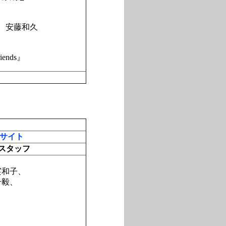
一、安藤和久
iends』
＞
サイト
スタッフ
、
実和子、
升毅、
」