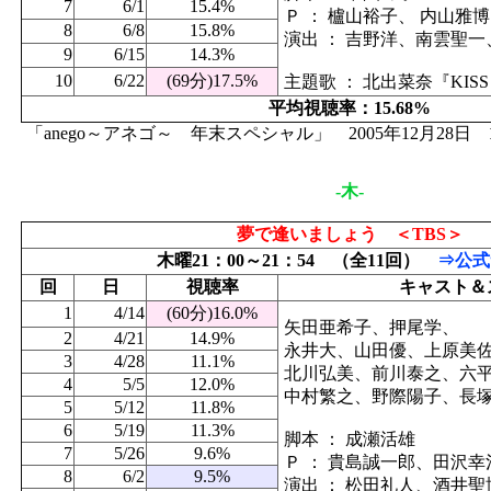
7
6/1
15.4%
Ｐ ： 櫨山裕子、 内山雅博
8
6/8
15.8%
演出 ： 吉野洋、南雲聖一、
9
6/15
14.3%
10
6/22
(69分)17.5%
主題歌 ： 北出菜奈『KISS o
平均視聴率：15.68%
「anego～アネゴ～ 年末スペシャル」 2005年12月28日
-木-
夢で逢いましょう ＜TBS＞
木曜21：00～21：54 （全11回）
⇒公式
回
日
視聴率
キャスト＆
1
4/14
(60分)16.0%
矢田亜希子、押尾学、
2
4/21
14.9%
永井大、山田優、上原美
3
4/28
11.1%
北川弘美、前川泰之、六
4
5/5
12.0%
中村繁之、野際陽子、長塚京
5
5/12
11.8%
6
5/19
11.3%
脚本 ： 成瀬活雄
7
5/26
9.6%
Ｐ ： 貴島誠一郎、田沢幸
8
6/2
9.5%
演出 ： 松田礼人、酒井聖博