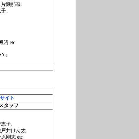
、片瀬那奈、
恵子、
 etc
RY』
サイト
スタッフ
理恵子、
佐戸井けん太、
剛志 etc