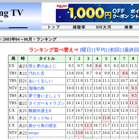
 2005年04～06月 > ランキング
ランキング並べ替え⇒
[曜日]
[平均]
[初回]
[最終回
局
時
タイトル
1
2
3
4
5
6
7
8
EX
9.5
9.7
9.8
8.4
9.5
9.2
10.5
11.5
金23
雨と夢のあとに
TBS
13.8
10.6
9.7
9.4
9.9
11.2
8.6
9.0
木22
汚れた舌
TBS
17.3
11.9
11.7
12.6
11.1
12.2
10.7
10.4
日21
あいくるしい
NTV
16.0
11.8
13.2
13.0
13.3
12.3
11.9
9.3
土21
瑠璃の島
TBS
16.0
14.9
11.1
12.0
11.8
11.3
9.6
9.5
木21
夢で逢いましょう
TBS
16.2
14.1
13.2
12.8
12.4
12.5
11.9
11.3
金22
タイガー＆ドラゴン
CX
15.4
14.7
13.4
13.3
12.5
12.8
12.4
13.2
火21
離婚弁護士II
EX
15.7
12.9
13.1
12.9
11.6
12.7
12.1
12.7
木21
アタックNo.1
CX
16.1
12.9
12.3
16.7
15.7
15.1
12.5
13.7
火22
曲がり角の彼女
NTV
anego
15.5
13.8
14.3
15.7
16.6
17.4
15.4
15.8
水22