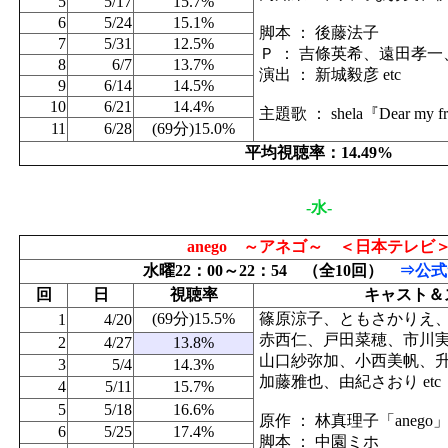
5
5/17
15.7%
6
5/24
15.1%
脚本 ： 後藤法子
7
5/31
12.5%
Ｐ ： 吉條英希、遠田孝
8
6/7
13.7%
演出 ： 新城毅彦 etc
9
6/14
14.5%
10
6/21
14.4%
主題歌 ： shela『Dear my fr
11
6/28
(69分)15.0%
平均視聴率：14.49%
-水-
anego ～アネゴ～ ＜日本テレビ
水曜22：00～22：54 （全10回）
⇒公式
回
日
視聴率
キャスト＆
(69分)15.5%
篠原涼子、ともさかりえ
1
4/20
赤西仁、戸田菜穂、市川
2
4/27
13.8%
山口紗弥加、小西美帆、
3
5/4
14.3%
加藤雅也、由紀さおり etc
4
5/11
15.7%
5
5/18
16.6%
原作 ： 林真理子「anego
6
5/25
17.4%
脚本 ： 中園ミホ