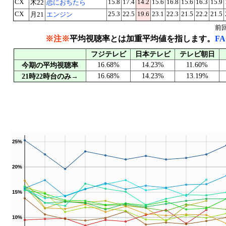
CX
15.8
17.4
14.2
15.6
16.8
15.6
16.3
15.9
木22
恋におちたら
CX
25.3
22.5
19.6
23.1
22.3
21.5
22.2
21.5
月21
エンジン
前
※注※
平均視聴率とは加重平均値を指します。
F
フジテレビ
日本テレビ
テレビ朝日
16.68%
14.23%
11.60%
今期の平均視聴率
16.68%
14.23%
13.19%
21時22時台のみ→