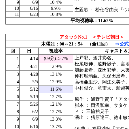
9
6/9
10.4%
10
6/16
9.9%
主題歌 ： 松任谷由実『
11
6/23
10.8%
平均視聴率：11.62%
アタックNo.1 ＜テレビ朝日＞
木曜21：00～21：54 （全11回）
⇒公式
回
日
視聴率
キャスト＆
上戸彩、酒井彩名、
(69分)15.7%
1
4/14
松尾敏伸、遠野凪子、宮
2
4/21
12.9%
加藤夏希、森田彩華、大
3
4/28
13.1%
仲村瑠璃亜、久保田磨希
4
5/5
12.9%
高橋亜里沙、岡江久美子
中村俊介、竜雷太、船越英一
5
5/12
11.6%
6
5/19
12.7%
原作 ： 浦野千賀子「アタッ
7
5/26
12.1%
脚本 ： 両沢和幸、サタ
Ｐ ： 三輪祐見子
8
6/2
12.7%
演出 ： 猪原達三、徳市敏之
9
6/9
13.3%
10
6/16
13.7%
OP曲 ： 福田沙紀『アタックN