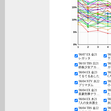
'06/07 EX 金21
'0
レガッタ
下
'06/10 TBS 日21
'0
鉄板少女アカネ!!
ガ
'06/04 EX 金23
'0
てるてるあした
C
'06/04 NTV 水22
'0
プリマダム
小
'06/04 EX 金21
'0
富豪刑事デラックス
た
'06/04 EX 木21
'0
7人の女弁護士
弁
'06/04 TBS 金22
'0