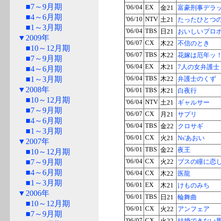
■7～9月期
'06/04
EX
金21
富豪刑事デラ
■4～6月期
'06/10
NTV
土21
たったひとつ
■1～3月期
'06/04
TBS
日21
おいしいプロ
▼2009年
'06/07
CX
木22
不信のとき
■10～12月期
'06/07
TBS
木22
花嫁は厄年ッ
■7～9月期
'06/04
EX
木21
7人の女弁護士
■4～6月期
■1～3月期
'06/04
TBS
木22
弁護士のくず
▼2008年
'06/01
TBS
木21
白夜行
■10～12月期
'06/04
NTV
土21
ギャルサー
■7～9月期
'06/07
CX
月21
サプリ
■4～6月期
'06/04
TBS
金22
クロサギ
■1～3月期
'06/01
CX
火21
Ns'あおい
▼2007年
'06/01
TBS
金22
夜王
■10～12月期
■7～9月期
'06/04
CX
火22
ブスの瞳に恋
■4～6月期
'06/04
CX
木22
医龍
■1～3月期
'06/01
EX
木21
けものみち
▼2006年
'06/01
TBS
日21
輪舞曲
■10～12月期
'06/01
CX
火22
アンフェア
■7～9月期
'06/07
CX