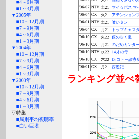
火22
結婚できない
■4～6月期
'06/07
NTV
土21
マイ☆ボス マ
■1～3月期
▼2005年
'06/04
CX
火21
アテンション
■10～12月期
'06/01
NTV
土21
喰いタン
■7～9月期
'06/04
CX
月21
トップキャス
■4～6月期
'06/10
CX
火22
僕の歩く道
■1～3月期
'06/10
CX
月21
のだめカンタ
▼2004年
'06/10
NTV
水22
14才の母
■10～12月期
'06/10
CX
木22
Dr.コトー診療所
■7～9月期
■4～6月期
'06/01
CX
月21
西遊記
■1～3月期
ランキング並べ
▼2003年
■10～12月期
■7～9月期
■4～6月期
■1～3月期
▽特集
■局別平均視聴率
■白い巨塔