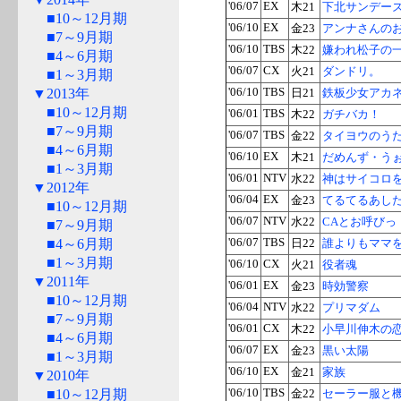
'06/07
EX
木21
下北サンデー
■10～12月期
'06/10
EX
金23
アンナさんの
■7～9月期
'06/10
TBS
木22
嫌われ松子の
■4～6月期
'06/07
CX
火21
ダンドリ。
■1～3月期
▼2013年
'06/10
TBS
日21
鉄板少女アカネ!
■10～12月期
'06/01
TBS
木22
ガチバカ！
■7～9月期
'06/07
TBS
金22
タイヨウのう
■4～6月期
'06/10
EX
木21
だめんず・う
■1～3月期
'06/01
NTV
水22
神はサイコロ
▼2012年
'06/04
EX
金23
てるてるあし
■10～12月期
'06/07
NTV
水22
CAとお呼びっ
■7～9月期
■4～6月期
'06/07
TBS
日22
誰よりもママ
■1～3月期
'06/10
CX
火21
役者魂
▼2011年
'06/01
EX
金23
時効警察
■10～12月期
'06/04
NTV
水22
プリマダム
■7～9月期
'06/01
CX
木22
小早川伸木の
■4～6月期
'06/07
EX
金23
黒い太陽
■1～3月期
'06/10
EX
金21
家族
▼2010年
■10～12月期
'06/10
TBS
金22
セーラー服と