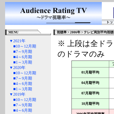
MENU
視聴率 > 2006年 > テレビ局別平均視
▼2021年
※ 上段は全ドラ
■10～12月期
■7～9月期
のドラマのみ
■4～6月期
■1～3月期
▼2020年
01月期平均
■10～12月期
■7～9月期
04月期平均
■4～6月期
■1～3月期
07月期平均
▼2019年
■10～12月期
10月期平均
■7～9月期
■4～6月期