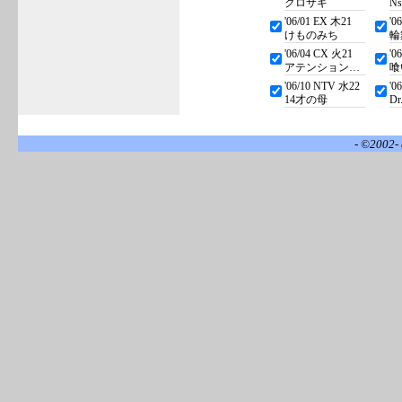
クロサギ
N
'06/01 EX 木21
'0
けものみち
輪
'06/04 CX 火21
'0
アテンションプリーズ
喰
'06/10 NTV 水22
'0
14才の母
Dr
- ©2002- 