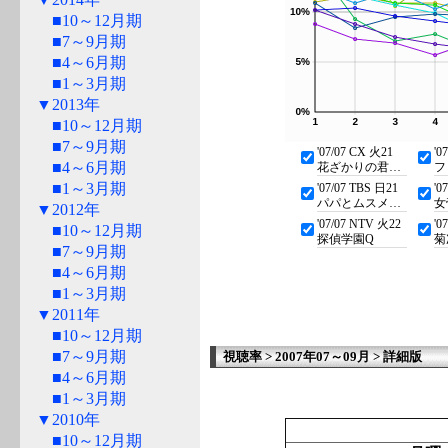
■10～12月期
■7～9月期
■4～6月期
■1～3月期
▼2013年
■10～12月期
■7～9月期
'07/07 CX 火21
'0
■4～6月期
花ざかりの君たちへ
フ
■1～3月期
'07/07 TBS 日21
'0
パパとムスメの7日間
女
▼2012年
'07/07 NTV 火22
'0
■10～12月期
探偵学園Q
菊
■7～9月期
■4～6月期
■1～3月期
▼2011年
■10～12月期
■7～9月期
視聴率 > 2007年07～09月 > 詳細版
■4～6月期
■1～3月期
▼2010年
■10～12月期