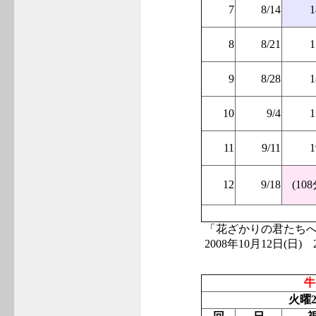
7
8/14
1
8
8/21
1
9
8/28
1
10
9/4
1
11
9/11
1
12
9/18
(108
「花ざかりの君たちへ
2008年10月12日(日) 2
牛
火曜2