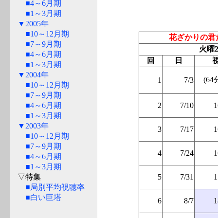
■4～6月期
■1～3月期
▼2005年
■10～12月期
花ざかりの君
■7～9月期
火曜2
■4～6月期
回
日
■1～3月期
▼2004年
(64
1
7/3
■10～12月期
■7～9月期
■4～6月期
2
7/10
1
■1～3月期
▼2003年
3
7/17
1
■10～12月期
■7～9月期
4
7/24
1
■4～6月期
■1～3月期
▽特集
5
7/31
1
■局別平均視聴率
■白い巨塔
6
8/7
1