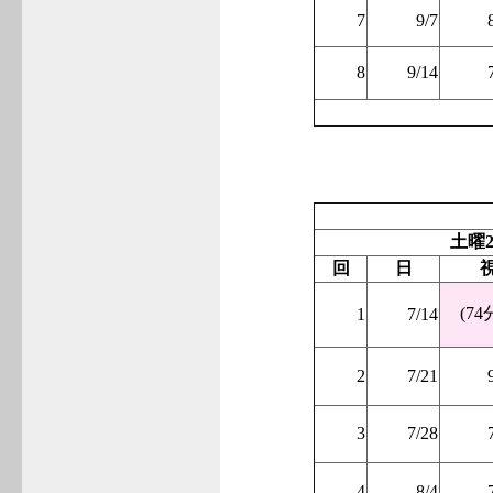
7
9/7
8
9/14
土曜2
回
日
(74
1
7/14
2
7/21
3
7/28
4
8/4