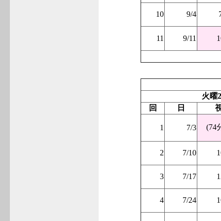
10
9/4
11
9/11
1
火曜2
回
日
(74
1
7/3
2
7/10
1
3
7/17
1
4
7/24
1