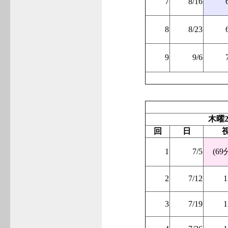
7
8/16
8
8/23
9
9/6
木曜2
回
日
1
7/5
(69
2
7/12
1
3
7/19
1