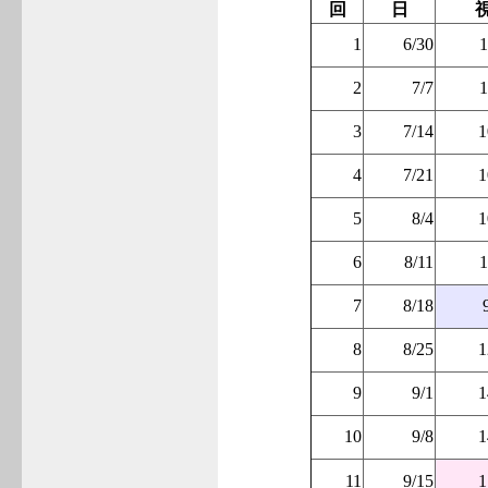
回
日
1
6/30
1
2
7/7
1
3
7/14
1
4
7/21
1
5
8/4
1
6
8/11
1
7
8/18
8
8/25
1
9
9/1
1
10
9/8
1
11
9/15
1