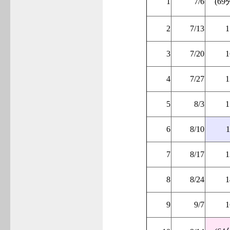
1
7/6
(69
2
7/13
1
3
7/20
1
4
7/27
1
5
8/3
1
6
8/10
1
7
8/17
1
8
8/24
1
9
9/7
1