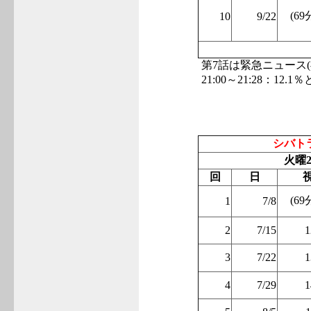
(69
10
9/22
第7話は緊急ニュース
21:00～21:28：12.
シバト
火曜2
回
日
(69
1
7/8
2
7/15
1
3
7/22
1
4
7/29
1