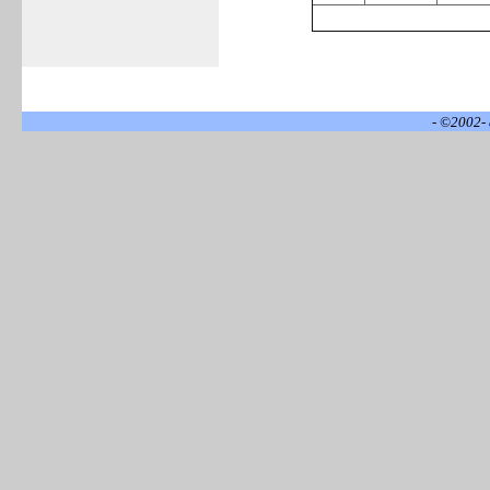
- ©2002- 