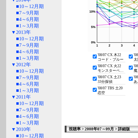
■10～12月期
■7～9月期
■4～6月期
■1～3月期
▼2013年
■10～12月期
■7～9月期
■4～6月期
'08/07 CX 木22
'0
■1～3月期
コード・ブルー
太
▼2012年
'08/07 CX 火22
'0
■10～12月期
モンスターペアレント
魔
■7～9月期
'08/07 CX 土23
'0
33分探偵
あ
■4～6月期
'08/07 TBS 土20
■1～3月期
恋空
▼2011年
■10～12月期
■7～9月期
■4～6月期
■1～3月期
▼2010年
視聴率 > 2008年07～09月 > 詳細版
■10～12月期