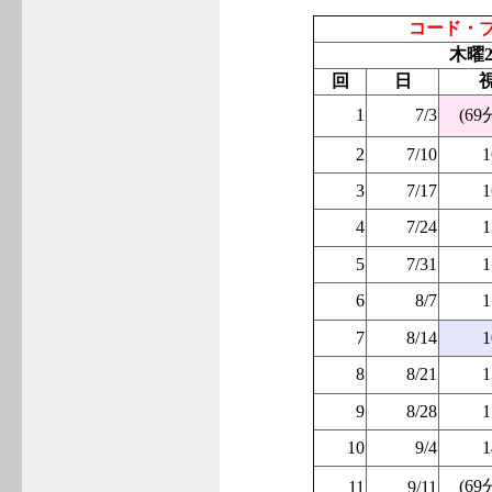
コード・
木曜2
回
日
1
7/3
(69
2
7/10
1
3
7/17
1
4
7/24
1
5
7/31
1
6
8/7
1
7
8/14
1
8
8/21
1
9
8/28
1
10
9/4
1
(69
11
9/11