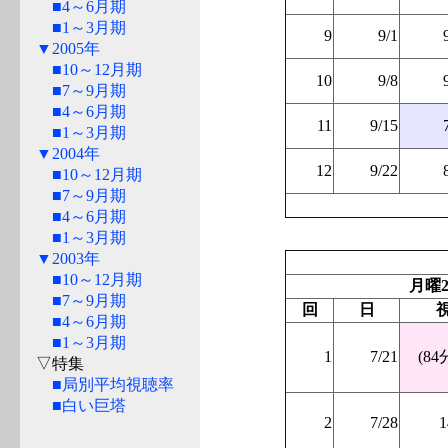
■4～6月期
■1～3月期
9
9/1
▼2005年
■10～12月期
10
9/8
■7～9月期
■4～6月期
11
9/15
■1～3月期
▼2004年
12
9/22
■10～12月期
■7～9月期
■4～6月期
■1～3月期
▼2003年
■10～12月期
月曜2
■7～9月期
回
日
■4～6月期
■1～3月期
1
7/21
(84
▽特集
■局別平均視聴率
■白い巨塔
2
7/28
1