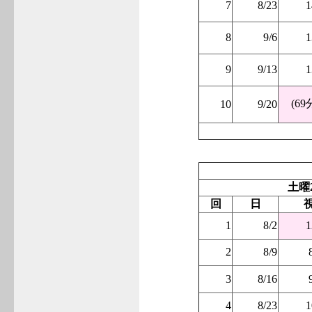
7
8/23
1
8
9/6
1
9
9/13
1
(69
10
9/20
土曜
回
日
1
8/2
1
2
8/9
3
8/16
4
8/23
1