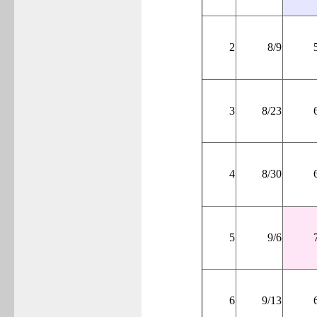
2
8/9
3
8/23
4
8/30
5
9/6
6
9/13