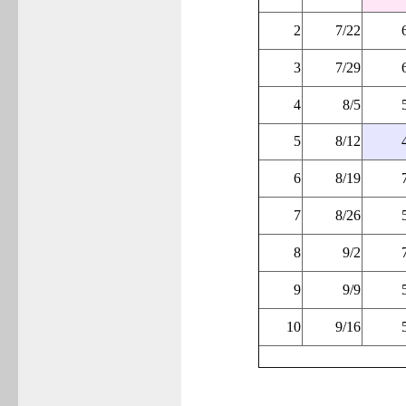
2
7/22
3
7/29
4
8/5
5
8/12
6
8/19
7
8/26
8
9/2
9
9/9
10
9/16