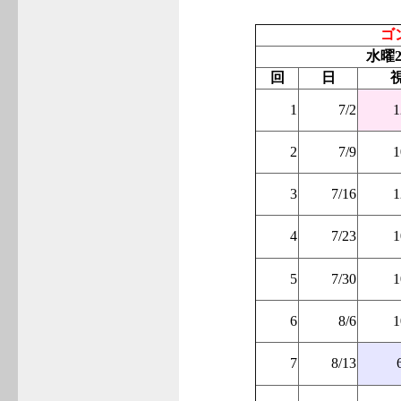
ゴ
水曜2
回
日
1
7/2
1
2
7/9
1
3
7/16
1
4
7/23
1
5
7/30
1
6
8/6
1
7
8/13