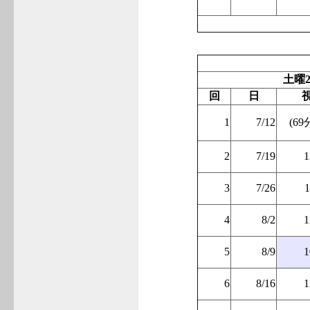
土曜2
回
日
1
7/12
(69
2
7/19
1
3
7/26
1
4
8/2
1
5
8/9
1
6
8/16
1