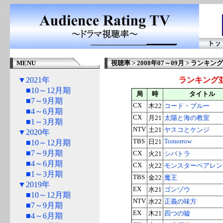
MENU
視聴率 > 2008年07～09月 > ランキング
▼2021年
ランキング
■10～12月期
局
時
タイトル
■7～9月期
CX
木22
コード・ブルー
■4～6月期
CX
月21
太陽と海の教室
■1～3月期
NTV
土21
ヤスコとケンジ
▼2020年
TBS
Tomorrow
■10～12月期
日21
■7～9月期
CX
火21
シバトラ
■4～6月期
CX
火22
モンスターペアレン
■1～3月期
TBS
金22
魔王
▼2019年
EX
水21
ゴンゾウ
■10～12月期
NTV
水22
正義の味方
■7～9月期
EX
木21
四つの嘘
■4～6月期