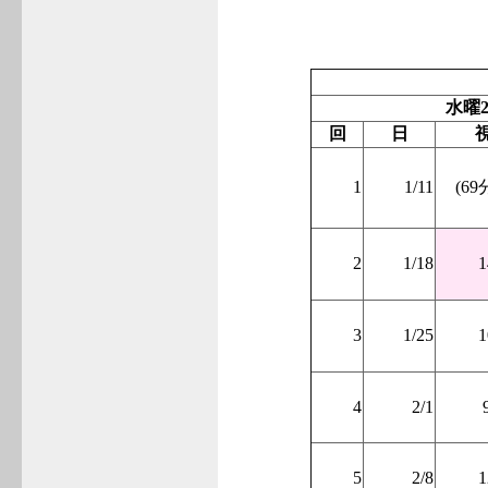
水曜2
回
日
1
1/11
(69
2
1/18
1
3
1/25
1
4
2/1
5
2/8
1