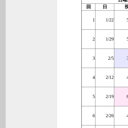
回
日
1
1/22
2
1/29
3
2/5
4
2/12
5
2/19
6
2/26