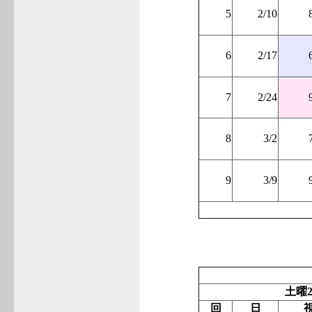
5
2/10
6
2/17
7
2/24
8
3/2
9
3/9
土曜2
回
日