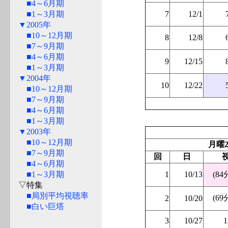
■4～6月期
■1～3月期
7
12/1
▼2005年
■10～12月期
8
12/8
■7～9月期
■4～6月期
9
12/15
■1～3月期
▼2004年
10
12/22
■10～12月期
■7～9月期
■4～6月期
■1～3月期
▼2003年
■10～12月期
月曜2
■7～9月期
回
日
■4～6月期
■1～3月期
1
10/13
(84
▽特集
■局別平均視聴率
(69
2
10/20
■白い巨塔
3
10/27
1