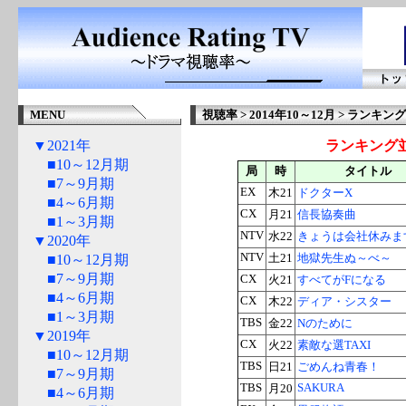
MENU
視聴率 > 2014年10～12月 > ランキング
▼2021年
ランキング
■10～12月期
局
時
タイトル
■7～9月期
EX
木21
ドクターX
■4～6月期
CX
月21
信長協奏曲
■1～3月期
NTV
水22
きょうは会社休みま
▼2020年
NTV
■10～12月期
土21
地獄先生ぬ～べ～
■7～9月期
CX
火21
すべてがFになる
■4～6月期
CX
木22
ディア・シスター
■1～3月期
TBS
金22
Nのために
▼2019年
CX
火22
素敵な選TAXI
■10～12月期
TBS
日21
ごめんね青春！
■7～9月期
TBS
SAKURA
月20
■4～6月期