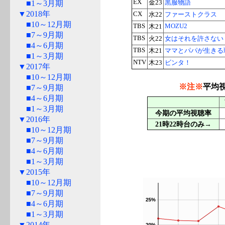
EX
■1～3月期
金23
黒服物語
▼2018年
CX
水22
ファーストクラス
■10～12月期
TBS
MOZU2
木21
■7～9月期
TBS
火22
女はそれを許さない
■4～6月期
TBS
木21
ママとパパが生きる
■1～3月期
NTV
木23
ビンタ！
▼2017年
■10～12月期
※注※
平均
■7～9月期
■4～6月期
■1～3月期
今期の平均視聴率
▼2016年
21時22時台のみ→
■10～12月期
■7～9月期
■4～6月期
■1～3月期
▼2015年
■10～12月期
■7～9月期
■4～6月期
■1～3月期
▼2014年