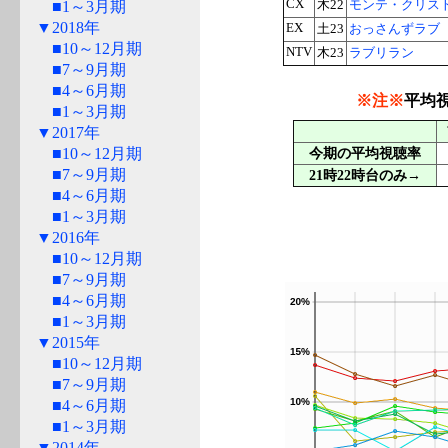
CX
■1～3月期
木22
モンテ・クリス
▼2018年
EX
土23
おっさんずラブ
■10～12月期
NTV
木23
ラブリラン
■7～9月期
■4～6月期
※注※
平均
■1～3月期
▼2017年
■10～12月期
今期の平均視聴率
■7～9月期
21時22時台のみ→
■4～6月期
■1～3月期
▼2016年
■10～12月期
■7～9月期
■4～6月期
■1～3月期
▼2015年
■10～12月期
■7～9月期
■4～6月期
■1～3月期
▼2014年