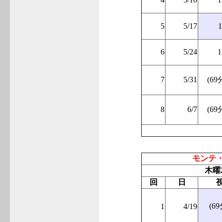
5
5/17
1
6
5/24
1
7
5/31
(69
8
6/7
(69
モンテ
木曜
回
日
(69
1
4/19