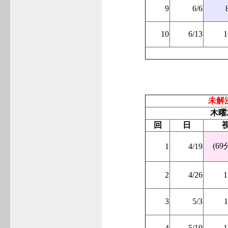
9
6/6
10
6/13
1
未解
木曜
回
日
(69
1
4/19
2
4/26
1
3
5/3
1
4
5/10
1