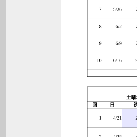
7
5/26
8
6/2
9
6/9
10
6/16
土曜
回
日
1
4/21
2
4/28