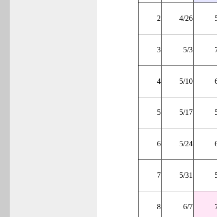
2
4/26
3
5/3
4
5/10
5
5/17
6
5/24
7
5/31
8
6/7