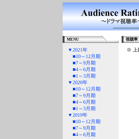
MENU
視聴率 >
▼2021年
※ 
■10～12月期
■7～9月期
■4～6月期
■1～3月期
▼2020年
■10～12月期
■7～9月期
■4～6月期
■1～3月期
▼2019年
■10～12月期
■7～9月期
■4～6月期