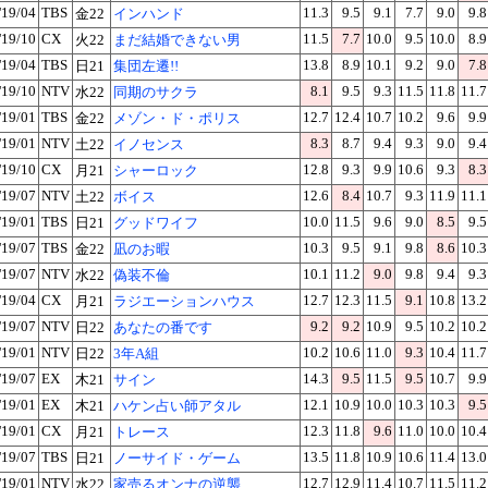
'19/04
TBS
11.3
9.5
9.1
7.7
9.0
9.8
金22
インハンド
'19/10
CX
11.5
7.7
10.0
9.5
10.0
8.9
火22
まだ結婚できない男
'19/04
TBS
13.8
8.9
10.1
9.2
9.0
7.8
日21
集団左遷!!
'19/10
NTV
8.1
9.5
9.3
11.5
11.8
11.7
水22
同期のサクラ
'19/01
TBS
12.7
12.4
10.7
10.2
9.6
9.9
金22
メゾン・ド・ポリス
'19/01
NTV
8.3
8.7
9.4
9.3
9.0
9.4
土22
イノセンス
'19/10
CX
12.8
9.3
9.9
10.6
9.3
8.3
月21
シャーロック
'19/07
NTV
12.6
8.4
10.7
9.3
11.9
11.1
土22
ボイス
'19/01
TBS
10.0
11.5
9.6
9.0
8.5
9.5
日21
グッドワイフ
'19/07
TBS
10.3
9.5
9.1
9.8
8.6
10.3
金22
凪のお暇
'19/07
NTV
10.1
11.2
9.0
9.8
9.4
9.3
水22
偽装不倫
'19/04
CX
12.7
12.3
11.5
9.1
10.8
13.2
月21
ラジエーションハウス
'19/07
NTV
9.2
9.2
10.9
9.5
10.2
10.2
日22
あなたの番です
'19/01
NTV
10.2
10.6
11.0
9.3
10.4
11.7
日22
3年A組
'19/07
EX
14.3
9.5
11.5
9.5
10.7
9.9
木21
サイン
'19/01
EX
12.1
10.9
10.0
10.3
10.3
9.5
木21
ハケン占い師アタル
'19/01
CX
12.3
11.8
9.6
11.0
10.0
10.4
月21
トレース
'19/07
TBS
13.5
11.8
10.9
10.6
11.4
13.0
日21
ノーサイド・ゲーム
'19/01
NTV
12.7
12.9
11.4
10.7
11.5
11.2
水22
家売るオンナの逆襲