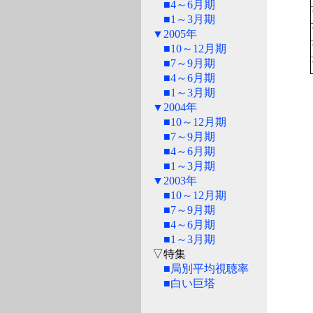
■4～6月期
■1～3月期
▼2005年
■10～12月期
■7～9月期
■4～6月期
■1～3月期
▼2004年
■10～12月期
■7～9月期
■4～6月期
■1～3月期
▼2003年
■10～12月期
■7～9月期
■4～6月期
■1～3月期
▽特集
■局別平均視聴率
■白い巨塔