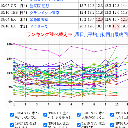
'19/07
CX
13.7
12.3
12.3
12.3
12.3
14.4
月21
監察医 朝顔
'19/10
TBS
12.4
13.2
11.8
13.3
12.6
11.8
日21
グランメゾン東京
'19/04
EX
15.2
13.4
12.3
12.6
13.7
12.3
木21
緊急取調室
'19/10
EX
20.3
19.0
18.1
17.8
15.9
19.3
木21
ドクターX
ランキング並べ替え⇒
[曜日]
[平均]
[初回]
[最終回
'19/04 NTV 木23
'19/07 EX 土23
'19/01 NTV 木23
'19/07 
向かいのバズる家族
べしゃり暮らし
人生が楽しくなる幸せの法則
わたし旦那をシ
'19/07 EX 金23
'19/01 EX 金23
'19/10 NTV 木23
'19/10 
セミオトコ
私のおじさん
CHEAT
モトカ