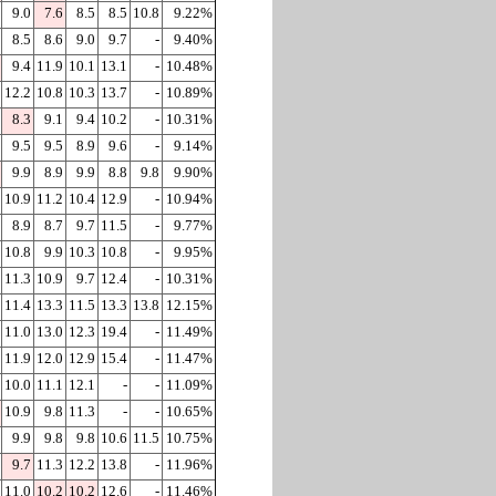
9.0
7.6
8.5
8.5
10.8
9.22%
8.5
8.6
9.0
9.7
-
9.40%
9.4
11.9
10.1
13.1
-
10.48%
12.2
10.8
10.3
13.7
-
10.89%
8.3
9.1
9.4
10.2
-
10.31%
9.5
9.5
8.9
9.6
-
9.14%
9.9
8.9
9.9
8.8
9.8
9.90%
10.9
11.2
10.4
12.9
-
10.94%
8.9
8.7
9.7
11.5
-
9.77%
10.8
9.9
10.3
10.8
-
9.95%
11.3
10.9
9.7
12.4
-
10.31%
11.4
13.3
11.5
13.3
13.8
12.15%
11.0
13.0
12.3
19.4
-
11.49%
11.9
12.0
12.9
15.4
-
11.47%
10.0
11.1
12.1
-
-
11.09%
10.9
9.8
11.3
-
-
10.65%
9.9
9.8
9.8
10.6
11.5
10.75%
9.7
11.3
12.2
13.8
-
11.96%
11.0
10.2
10.2
12.6
-
11.46%