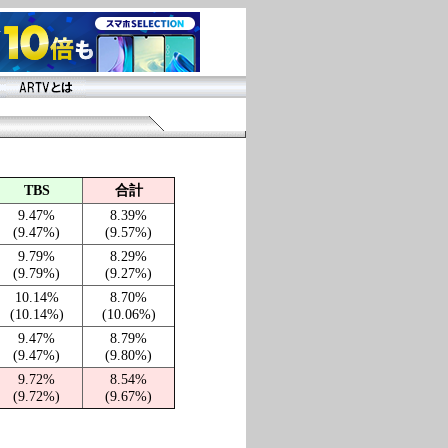
TBS
合計
9.47%
8.39%
(9.47%)
(9.57%)
9.79%
8.29%
(9.79%)
(9.27%)
10.14%
8.70%
(10.14%)
(10.06%)
9.47%
8.79%
(9.47%)
(9.80%)
9.72%
8.54%
(9.72%)
(9.67%)