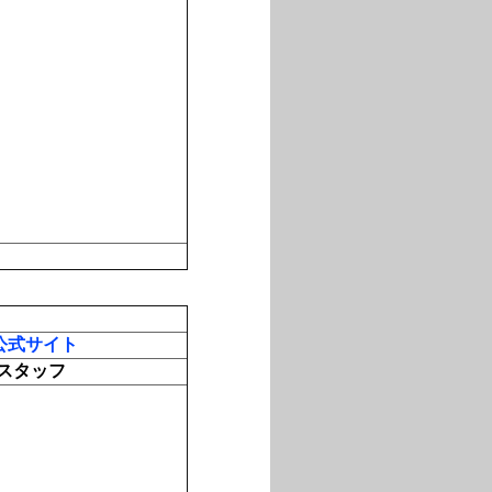
公式サイト
スタッフ