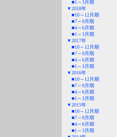
■1～3月期
▼2018年
■10～12月期
■7～9月期
■4～6月期
■1～3月期
▼2017年
■10～12月期
■7～9月期
■4～6月期
■1～3月期
▼2016年
■10～12月期
■7～9月期
■4～6月期
■1～3月期
▼2015年
■10～12月期
■7～9月期
■4～6月期
■1～3月期
▼2014年