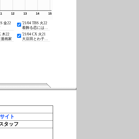
TBS 金22
'21/04 TBS 火22
ツ
着飾る恋には理由があって
CX 木22
'21/04 CX 火21
イ漫画家
大豆田とわ子と三人の元夫
サイト
スタッフ