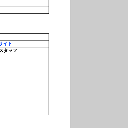
サイト
スタッフ