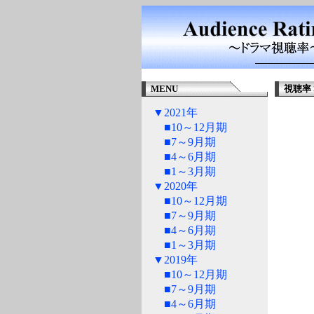
MENU
視聴率 >
▼2021年
■10～12月期
■7～9月期
■4～6月期
■1～3月期
▼2020年
■10～12月期
■7～9月期
■4～6月期
■1～3月期
▼2019年
■10～12月期
■7～9月期
■4～6月期